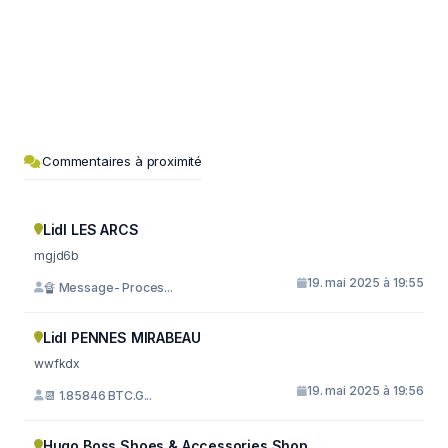
Commentaires à proximité
Lidl LES ARCS
mgjd6b
19. mai 2025 à 19:55
🔏 Message- Proces...
Lidl PENNES MIRABEAU
wwfkdx
19. mai 2025 à 19:56
📆 1.85846 BTC.G...
Hugo Boss Shoes & Accessories Shop