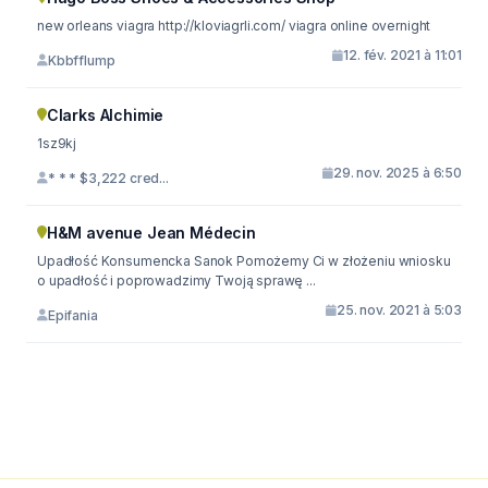
new orleans viagra http://kloviagrli.com/ viagra online overnight
12. fév. 2021 à 11:01
Kbbfflump
Clarks Alchimie
1sz9kj
29. nov. 2025 à 6:50
* * * $3,222 cred...
H&M avenue Jean Médecin
Upadłość Konsumencka Sanok Pomożemy Ci w złożeniu wniosku
o upadłość i poprowadzimy Twoją sprawę ...
25. nov. 2021 à 5:03
Epifania