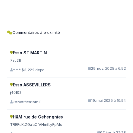
Commentaires à proximité
Esso ST MARTIN
7zu21f
29. nov. 2025 à 6:52
* * * $3,222 depo...
Esso ASSEVILLERS
j40f02
19. mai 2025 à 19:54
🗝 Notification: O...
H&M rue de Gehengnies
TRERcKtZGaIaCfAHmfLyFpMc
07. jan. à 22:28