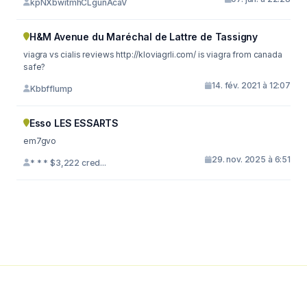
kpNXbwitmhCLgunAcaV
H&M Avenue du Maréchal de Lattre de Tassigny
viagra vs cialis reviews http://kloviagrli.com/ is viagra from canada
safe?
14. fév. 2021 à 12:07
Kbbfflump
Esso LES ESSARTS
em7gvo
29. nov. 2025 à 6:51
* * * $3,222 cred...