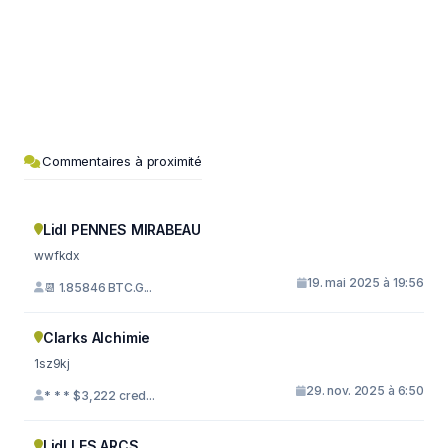
Commentaires à proximité
Lidl PENNES MIRABEAU
wwfkdx
19. mai 2025 à 19:56
📆 1.85846 BTC.G...
Clarks Alchimie
1sz9kj
29. nov. 2025 à 6:50
* * * $3,222 cred...
Lidl LES ARCS