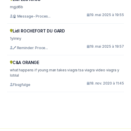
mgjd6b
19. mai 2025 à 19:55
🔏 Message- Proces...
Lidl ROCHEFORT DU GARD
1ylmny
19. mai 2025 à 19:57
🖊 Reminder: Proce...
C&A ORANGE
what happens if young man takes viagra tsa viagra video viagra y
lotrial
18. nov. 2020 à 11:45
Fbsgfulge