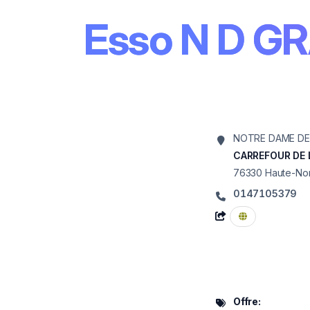
Esso N D 
NOTRE DAME D
CARREFOUR DE 
76330
Haute-No
0147105379
Offre: