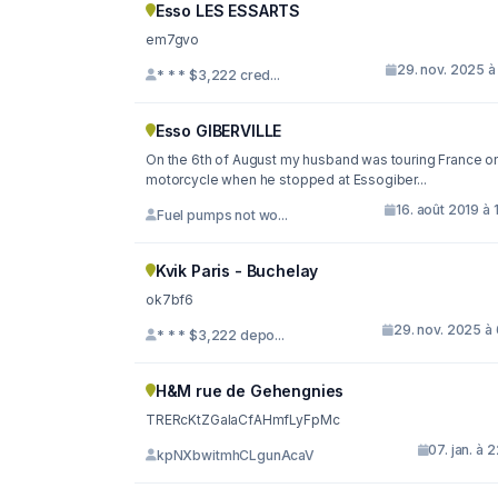
Esso LES ESSARTS
em7gvo
29. nov. 2025 à
* * * $3,222 cred...
Esso GIBERVILLE
On the 6th of August my husband was touring France on
motorcycle when he stopped at Essogiber...
16. août 2019 à 
Fuel pumps not wo...
Kvik Paris - Buchelay
ok7bf6
29. nov. 2025 à
* * * $3,222 depo...
H&M rue de Gehengnies
TRERcKtZGaIaCfAHmfLyFpMc
07. jan. à 
kpNXbwitmhCLgunAcaV