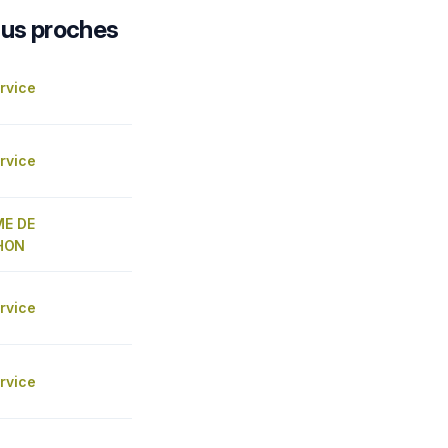
lus proches
rvice
rvice
ME DE
HON
rvice
rvice