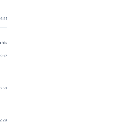
 6:51
 his
19:17
 6:53
22:28