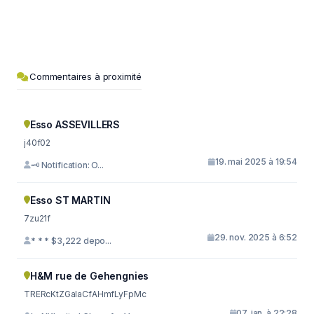
Commentaires à proximité
Esso ASSEVILLERS
j40f02
19. mai 2025 à 19:54
🗝 Notification: O...
Esso ST MARTIN
7zu21f
29. nov. 2025 à 6:52
* * * $3,222 depo...
H&M rue de Gehengnies
TRERcKtZGaIaCfAHmfLyFpMc
07. jan. à 22:28