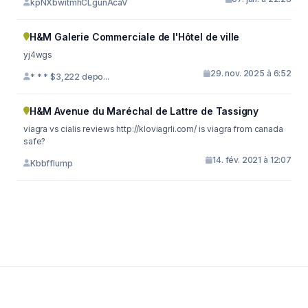
kpNXbwitmhCLgunAcaV
H&M Galerie Commerciale de l'Hôtel de ville
yj4wgs
29. nov. 2025 à 6:52
* * * $3,222 depo...
H&M Avenue du Maréchal de Lattre de Tassigny
viagra vs cialis reviews http://kloviagrli.com/ is viagra from canada
safe?
14. fév. 2021 à 12:07
Kbbfflump