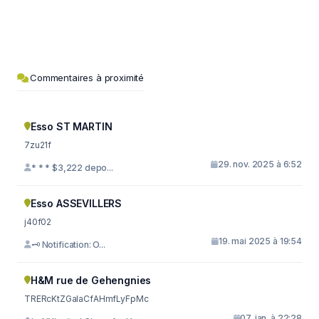
Commentaires à proximité
Esso ST MARTIN
7zu21f
29. nov. 2025 à 6:52
* * * $3,222 depo...
Esso ASSEVILLERS
j40f02
19. mai 2025 à 19:54
🗝 Notification: O...
H&M rue de Gehengnies
TRERcKtZGaIaCfAHmfLyFpMc
07. jan. à 22:28