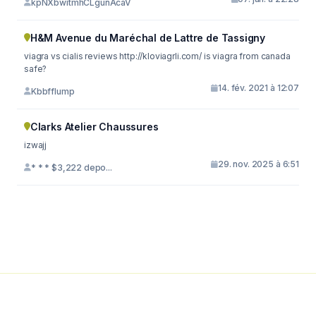
kpNXbwitmhCLgunAcaV
H&M Avenue du Maréchal de Lattre de Tassigny
viagra vs cialis reviews http://kloviagrli.com/ is viagra from canada
safe?
14. fév. 2021 à 12:07
Kbbfflump
Clarks Atelier Chaussures
izwajj
29. nov. 2025 à 6:51
* * * $3,222 depo...