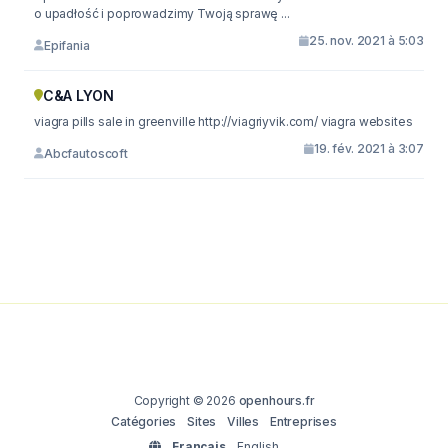
o upadłość i poprowadzimy Twoją sprawę ...
25. nov. 2021 à 5:03
Epifania
C&A LYON
viagra pills sale in greenville http://viagriyvik.com/ viagra websites
19. fév. 2021 à 3:07
Abcfautoscoft
Copyright © 2026
openhours.fr
Catégories
Sites
Villes
Entreprises
Français
English