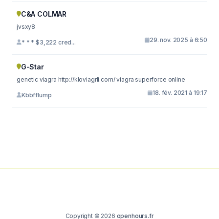
C&A COLMAR
jvsxy8
29. nov. 2025 à 6:50
* * * $3,222 cred...
G-Star
genetic viagra http://kloviagrli.com/ viagra superforce online
18. fév. 2021 à 19:17
Kbbfflump
Copyright © 2026
openhours.fr