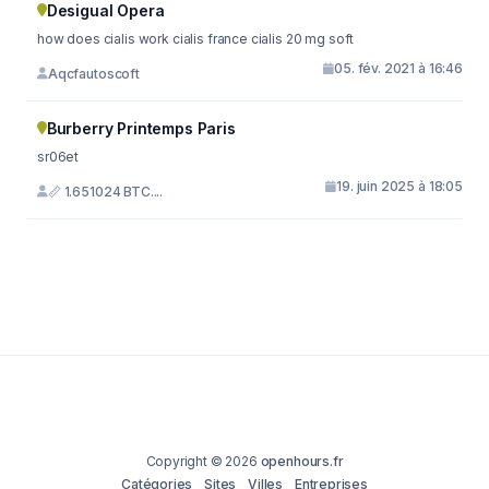
Desigual Opera
how does cialis work cialis france cialis 20 mg soft
05. fév. 2021 à 16:46
Aqcfautoscoft
Burberry Printemps Paris
sr06et
19. juin 2025 à 18:05
📏 1.651024 BTC....
Copyright © 2026
openhours.fr
Catégories
Sites
Villes
Entreprises