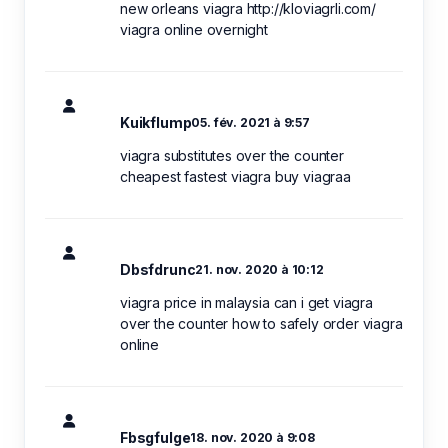
new orleans viagra http://kloviagrli.com/
viagra online overnight
Kuikflump
05. fév. 2021 à 9:57
viagra substitutes over the counter
cheapest fastest viagra buy viagraa
Dbsfdrunc
21. nov. 2020 à 10:12
viagra price in malaysia can i get viagra
over the counter how to safely order viagra
online
Fbsgfulge
18. nov. 2020 à 9:08