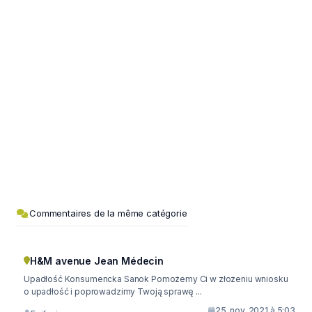
Commentaires de la même catégorie
H&M avenue Jean Médecin
Upadłość Konsumencka Sanok Pomożemy Ci w złożeniu wniosku
o upadłość i poprowadzimy Twoją sprawę ...
25. nov. 2021 à 5:03