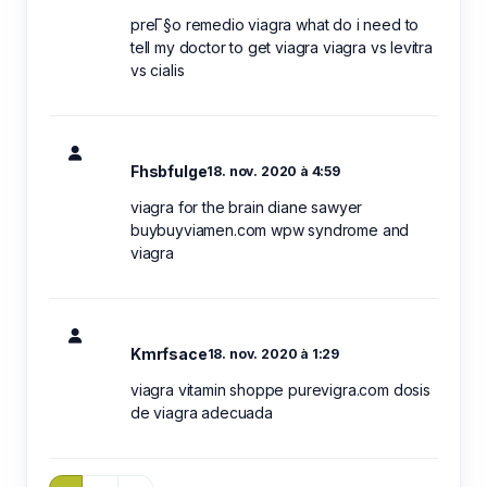
preГ§o remedio viagra what do i need to
tell my doctor to get viagra viagra vs levitra
vs cialis
Fhsbfulge
18. nov. 2020 à 4:59
viagra for the brain diane sawyer
buybuyviamen.com wpw syndrome and
viagra
Kmrfsace
18. nov. 2020 à 1:29
viagra vitamin shoppe purevigra.com dosis
de viagra adecuada