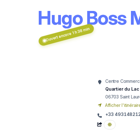
Hugo Boss M
Ouvert encore 1 h 38 min
Centre Commerci
Quartier du Lac
06703
Saint Lau
Afficher l'itinérair
+33 49314821