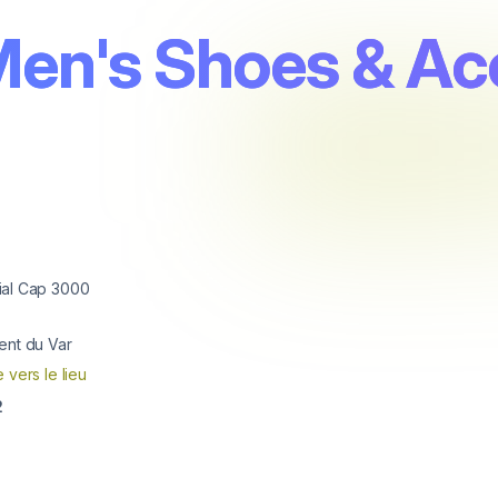
en's Shoes & Ac
al Cap 3000
rent du Var
e vers le lieu
2