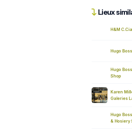
Lieux simil
H&M C.Cia
Hugo Bos
Hugo Bos
Shop
Karen Mil
Galeries L
Hugo Boss
& Hosiery