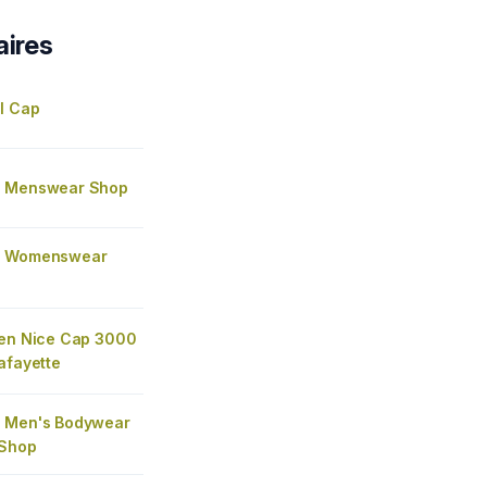
aires
l Cap
s Menswear Shop
s Womenswear
len Nice Cap 3000
afayette
 Men's Bodywear
 Shop