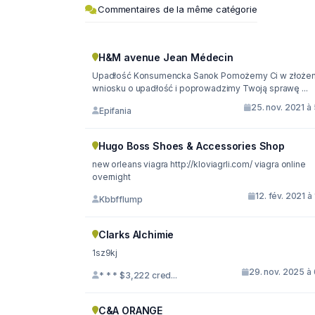
Commentaires de la même catégorie
H&M avenue Jean Médecin
Upadłość Konsumencka Sanok Pomożemy Ci w złożen
wniosku o upadłość i poprowadzimy Twoją sprawę ...
25. nov. 2021 à
Epifania
Hugo Boss Shoes & Accessories Shop
new orleans viagra http://kloviagrli.com/ viagra online
overnight
12. fév. 2021 à 
Kbbfflump
Clarks Alchimie
1sz9kj
29. nov. 2025 à
* * * $3,222 cred...
C&A ORANGE