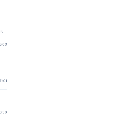
iu
 5:03
11:01
 6:50