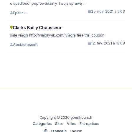
o upadłość i poprowadzimy Twoją sprawę ...
25. nov. 2021 à 5:03
Epifania
Clarks Bailly Chausseur
sale viagra http://viagriyvik.com/ viagra free trial coupon
12. fév. 2021 à 18:08
Abcfautoscoft
Copyright © 2026
openhours.fr
Catégories
Sites
Villes
Entreprises
Français
English