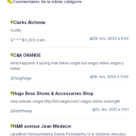
Commentaires de la même catégorie
Clarks Alchimie
1sz9kj
29. nov. 2025 à 6:50
* * * $3,222 cred...
C&A ORANGE
what happens if young man takes viagra tsa viagra video viagra y
lotrial
18. nov. 2020 à 11:45
Fbsgfulge
Hugo Boss Shoes & Accessories Shop
new orleans viagra http://kloviagrli.com/ viagra online overnight
12. fév. 2021 à 11:01
Kbbfflump
H&M avenue Jean Médecin
Upadłość Konsumencka Sanok Pomożemy Ci w złożeniu wniosku